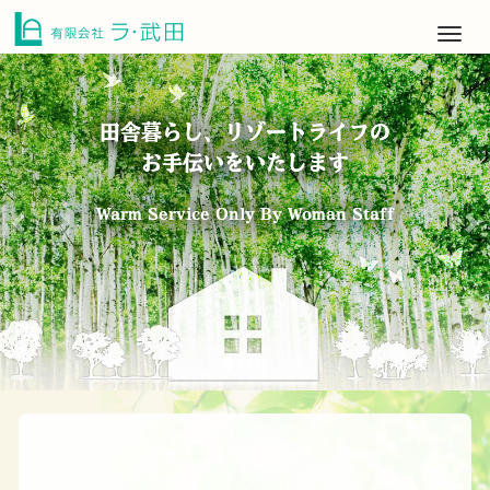
M
e
前
n
へ
u
田舎暮らし、リゾートライフの
田舎暮らし、リゾートライフの
お手伝いをいたします
お手伝いをいたします
Warm Service Only By Woman Staff
Warm Service Only By Woman Staff