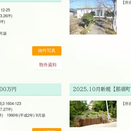
【所在
土地 
2-25
建物 
3.26坪)
木造
1坪)
200
9月築
物件写真
物件資料
00万円
2025.10月新規【那須
1604-123
【所在
.27坪)
土地 
 1990年(平成2年) 9月築
建物 