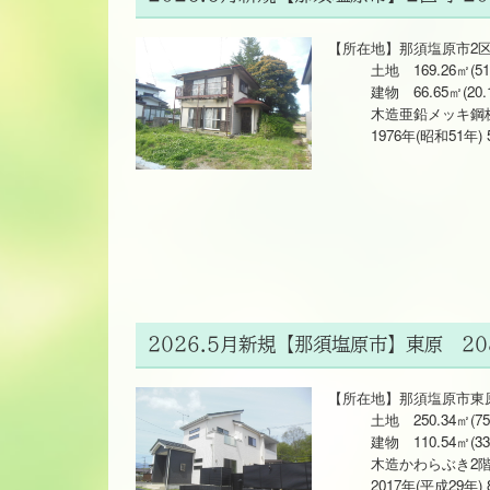
【所在地】那須塩原市2区町3
土地 169.26㎡(51
建物 66.65㎡(20.
木造亜鉛メッキ鋼板
1976年(昭和51年) 
2026.5月新規【那須塩原市】東原 20
【所在地】那須塩原市東原5
土地 250.34㎡(75
建物 110.54㎡(33
木造かわらぶき2階
2017年(平成29年) 