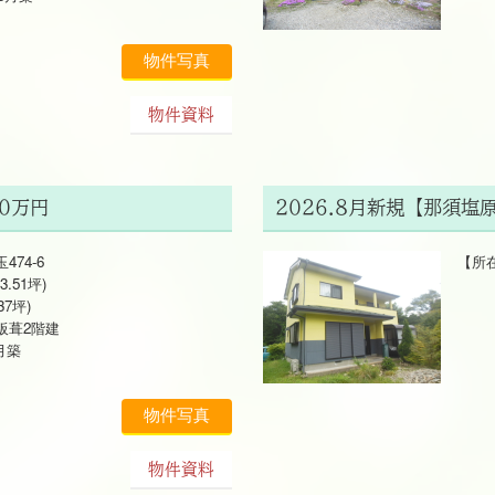
物件写真
物件資料
0万円
2026.8月新規【那須塩
74-6
【所在
3.51坪)
土地 
37坪)
建物 
葺2階建
木造
月築
199
物件写真
物件資料