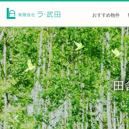
おすすめ物件
前
へ
田
田