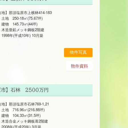
地】那須塩原市上横林414-183
250-18㎡(75.67坪)
 145.73㎡(44坪)
亜鉛メッキ鋼板2階建
8年(平成10年) 10月築
物件写真
物件資料
原市】石林 2500万円
地】那須塩原市石林769-1,21
716.96㎡(216.88坪)
104.33㎡(31.5坪)
合金メッキ鋼板葺2階建
8年(平成20年) 3月築