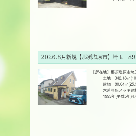
2026.8月新規【那須塩原市】埼玉 89
【所在地】那須塩原市埼玉4
土地 342.18㎡(10
建物 80.04㎡(25.
木造亜鉛メッキ鋼板
1993年(平成5年)4