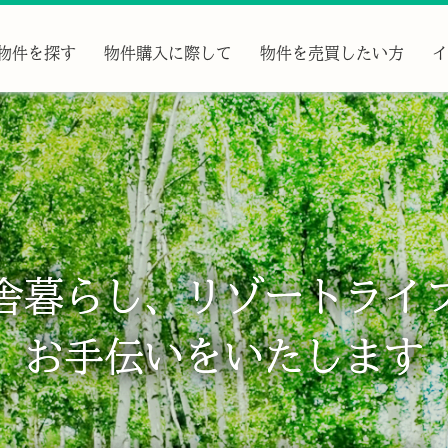
物件を探す
物件購入に際して
物件を売買したい方
イ
舎暮らし、リゾートライ
舎暮らし、リゾートライ
お手伝いをいたします
お手伝いをいたします