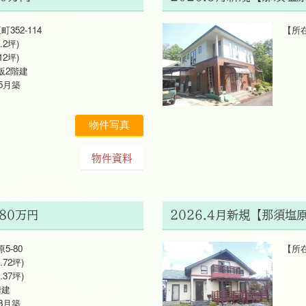
52-114
【所在
.2坪)
土地 
12坪)
建物
2階建
木造
5月築
199
物件写真
物件資料
80万円
2026.4月新規【那須塩
-80
【所在
.72坪)
土地 
.37坪)
建物 
建
木造
8月築
200