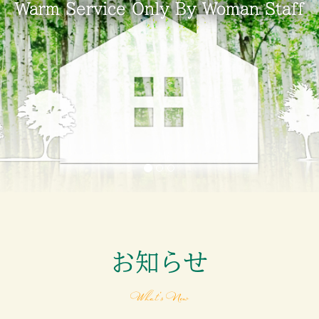
Warm Service Only By Woman Staff
Warm Service Only By Woman Staff
お知らせ
What's New