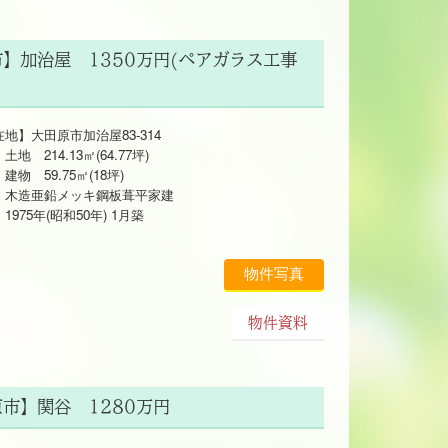
市】加治屋 1350万円(ペアガラス工事
地】大田原市加治屋83-314
214.13㎡(64.77坪)
 59.75㎡(18坪)
亜鉛メッキ鋼板葺平家建
5年(昭和50年) 1月築
物件写真
物件資料
原市】関谷 1280万円