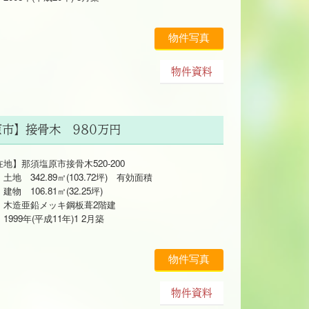
物件写真
物件資料
原市】接骨木 980万円
地】那須塩原市接骨木520-200
342.89㎡(103.72坪) 有効面積
106.81㎡(32.25坪)
亜鉛メッキ鋼板葺2階建
9年(平成11年)1 2月築
物件写真
物件資料