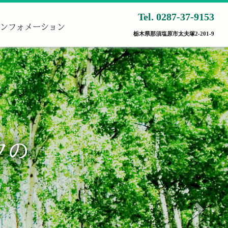
Tel. 0287-37-9153
ンフォメーション
栃木県那須塩原市太夫塚2-201-9
次
へ
フの
フの