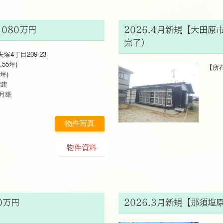
080万円
2026.4月新規【大田原
完了）
4丁目209-23
.55坪)
【所在
2坪)
土地 
建
建物
2月築
木造
197
物件写真
物件資料
0万円
2026.3月新規【那須塩