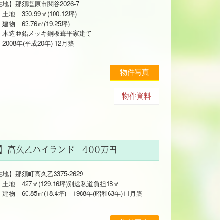
地】那須塩原市関谷2026-7
330.99㎡(100.12坪)
63.76㎡(19.25坪)
亜鉛メッキ鋼板葺平家建て
8年(平成20年) 12月築
物件写真
物件資料
町】高久乙ハイランド 400万円
地】那須町高久乙3375-2629
427㎡(129.16坪)別途私道負担18㎡
60.85㎡(18.4坪) 1988年(昭和63年)11月築