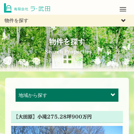
M
e
物件を探す
n
u
物件を探す
Search Properties
地域から探す
【大田原】小滝275.28坪900万円