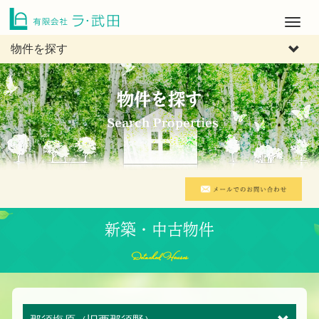
M
e
物件を探す
n
u
物件を探す
Search Properties
新築・中古物件
Detached Houses