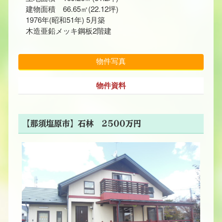
建物面積 66.65㎡(22.12坪)
1976年(昭和51年) 5月築
木造亜鉛メッキ鋼板2階建
物件写真
物件資料
【那須塩原市】石林 2500万円